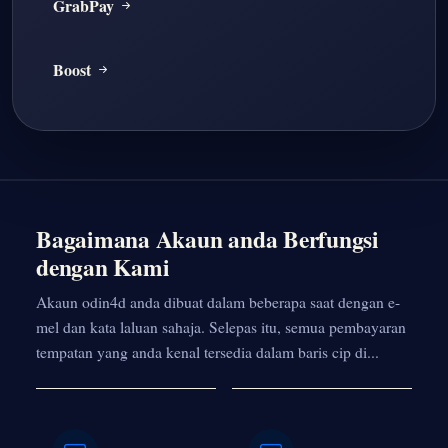
GrabPay
Boost
Bagaimana Akaun anda Berfungsi
dengan Kami
Akaun odin4d anda dibuat dalam beberapa saat dengan e-
mel dan kata laluan sahaja. Selepas itu, semua pembayaran
tempatan yang anda kenal tersedia dalam baris cip di...