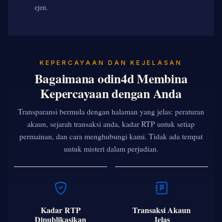
ejen.
KEPERCAYAAN DAN KEJELASAN
Bagaimana odin4d Membina
Kepercayaan dengan Anda
Transparansi bermula dengan halaman yang jelas: peraturan
akaun, sejarah transaksi anda, kadar RTP untuk setiap
permainan, dan cara menghubungi kami. Tidak ada tempat
untuk misteri dalam perjudian.
Kadar RTP
Transaksi Akaun
Dipublikasikan
Jelas