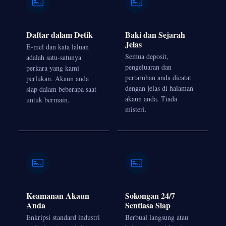
Daftar dalam Detik
Baki dan Sejarah
Jelas
E-mel dan kata laluan
Semua deposit,
adalah satu-satunya
pengeluaran dan
perkara yang kami
pertaruhan anda dicatat
perlukan. Akaun anda
dengan jelas di halaman
siap dalam beberapa saat
akaun anda. Tiada
untuk bermain.
misteri.
Keamanan Akaun
Sokongan 24/7
Anda
Sentiasa Siap
Enkripsi standard industri
Berbual langsung atau