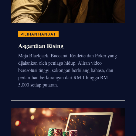
PILIHAN HANGAT
Asgardian Rising
Meja Blackjack, Baccarat, Roulette dan Poker yang
dijalankan oleh peniaga hidup. Aliran video
beresolusi tinggi, sokongan berbilang bahasa, dan
pertaruhan berkurangan dari RM 1 hingga RM
5,000 setiap putaran.