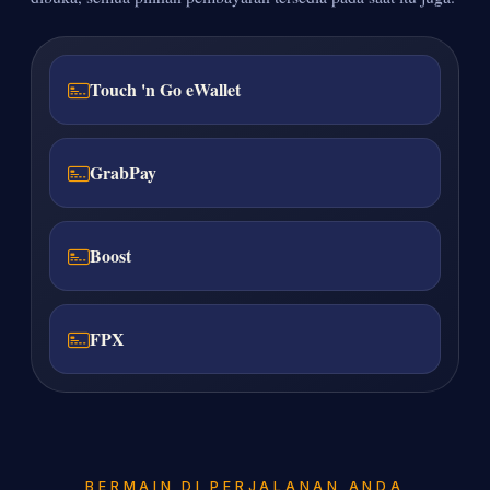
Touch 'n Go eWallet
GrabPay
Boost
FPX
BERMAIN DI PERJALANAN ANDA