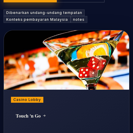
Dibenarkan undang-undang tempatan
Konteks pembayaran Malaysia
notes
Casino Lobby
Touch 'n Go