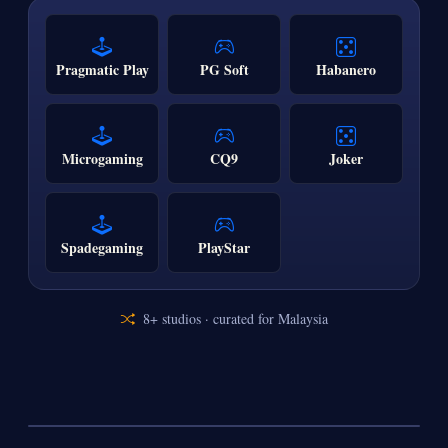
Pragmatic Play
PG Soft
Habanero
Microgaming
CQ9
Joker
Spadegaming
PlayStar
8+ studios · curated for Malaysia