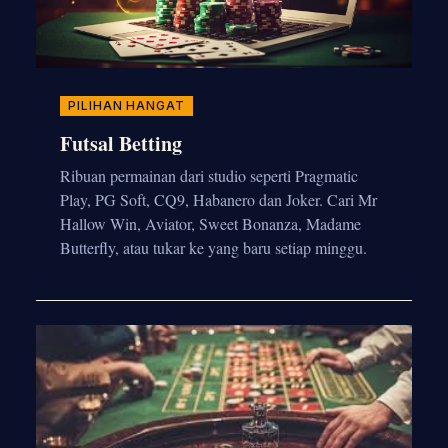
PILIHAN HANGAT
Futsal Betting
Ribuan permainan dari studio seperti Pragmatic
Play, PG Soft, CQ9, Habanero dan Joker. Cari Mr
Hallow Win, Aviator, Sweet Bonanza, Madame
Butterfly, atau tukar ke yang baru setiap minggu.