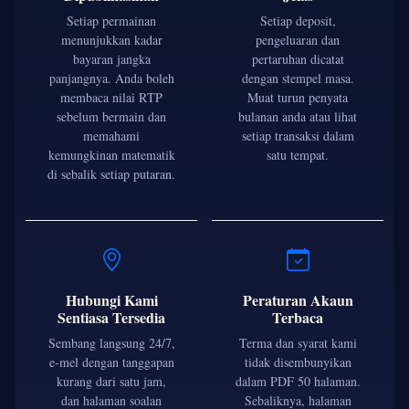
Setiap permainan
Setiap deposit,
menunjukkan kadar
pengeluaran dan
bayaran jangka
pertaruhan dicatat
panjangnya. Anda boleh
dengan stempel masa.
membaca nilai RTP
Muat turun penyata
sebelum bermain dan
bulanan anda atau lihat
memahami
setiap transaksi dalam
kemungkinan matematik
satu tempat.
di sebalik setiap putaran.
Hubungi Kami
Peraturan Akaun
Sentiasa Tersedia
Terbaca
Sembang langsung 24/7,
Terma dan syarat kami
e-mel dengan tanggapan
tidak disembunyikan
kurang dari satu jam,
dalam PDF 50 halaman.
dan halaman soalan
Sebaliknya, halaman