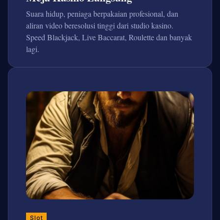
Suara hidup, peniaga berpakaian profesional, dan
aliran video beresolusi tinggi dari studio kasino.
Speed Blackjack, Live Baccarat, Roulette dan banyak
lagi.
Slot