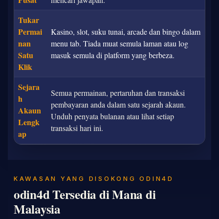
Tukar
Permai
Kasino, slot, suku tunai, arcade dan bingo dalam
nan
menu tab. Tiada muat semula laman atau log
Satu
masuk semula di platform yang berbeza.
Klik
Sejara
Semua permainan, pertaruhan dan transaksi
h
pembayaran anda dalam satu sejarah akaun.
Akaun
Unduh penyata bulanan atau lihat setiap
Lengk
transaksi hari ini.
ap
KAWASAN YANG DISOKONG ODIN4D
odin4d Tersedia di Mana di
Malaysia