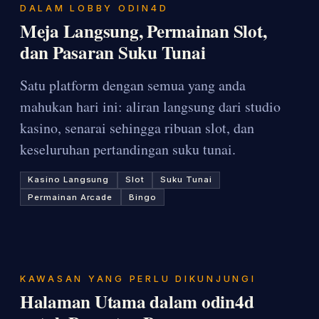
DALAM LOBBY ODIN4D
Meja Langsung, Permainan Slot,
dan Pasaran Suku Tunai
Satu platform dengan semua yang anda
mahukan hari ini: aliran langsung dari studio
kasino, senarai sehingga ribuan slot, dan
keseluruhan pertandingan suku tunai.
Kasino Langsung
Slot
Suku Tunai
Permainan Arcade
Bingo
KAWASAN YANG PERLU DIKUNJUNGI
Halaman Utama dalam odin4d