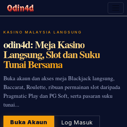
odin4d
KASINO MALAYSIA LANGSUNG
odin4d: Meja Kasino
Langsung, Slot dan Suku
Tunai Bersama
Buka akaun dan akses meja Blackjack langsung,
Baccarat, Roulette, ribuan permainan slot daripada
Pragmatic Play dan PG Soft, serta pasaran suku
tunai...
Buka Akaun
Log Masuk