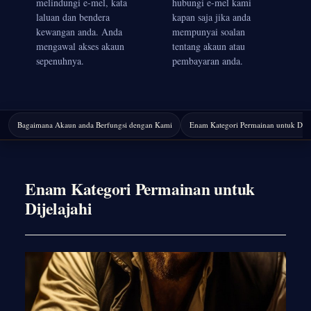
melindungi e-mel, kata
hubungi e-mel kami
laluan dan bendera
kapan saja jika anda
kewangan anda. Anda
mempunyai soalan
mengawal akses akaun
tentang akaun atau
sepenuhnya.
pembayaran anda.
Bagaimana Akaun anda Berfungsi dengan Kami
Enam Kategori Permainan untuk Dijel
Enam Kategori Permainan untuk
Dijelajahi