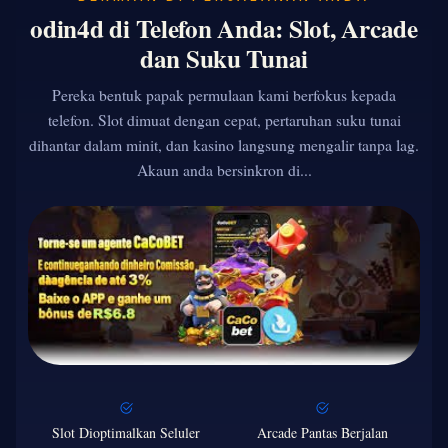
odin4d di Telefon Anda: Slot, Arcade
dan Suku Tunai
Pereka bentuk papak permulaan kami berfokus kepada
telefon. Slot dimuat dengan cepat, pertaruhan suku tunai
dihantar dalam minit, dan kasino langsung mengalir tanpa lag.
Akaun anda bersinkron di...
Slot Dioptimalkan Seluler
Arcade Pantas Berjalan