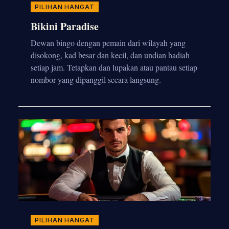
PILIHAN HANGAT
Bikini Paradise
Dewan bingo dengan pemain dari wilayah yang
disokong, kad besar dan kecil, dan undian hadiah
setiap jam. Tetapkan dan lupakan atau pantau setiap
nombor yang dipanggil secara langsung.
PILIHAN HANGAT